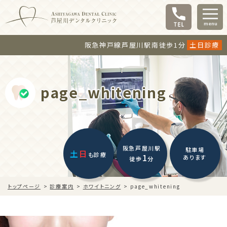
menu
阪急神戸線芦屋川駅南徒歩1分
土日診療
page_whitening
阪急芦屋川駅
駐車場
土
日
も診療
1
あります
徒歩
分
トップページ
診療案内
ホワイトニング
page_whitening